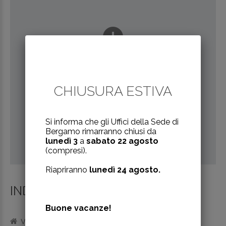
Oops! Something went
wrong.
This page didn't load Google Maps correctly. See the
CHIUSURA
ESTIVA
JavaScript console for technical details.
Si informa che gli Uffici della Sede di
Bergamo rimarranno chiusi da
lunedì 3
a
sabato 22 agosto
(compresi).
Riapriranno
lunedì 24 agosto.
INDIRIZZO:
Buone vacanze!
Via Autostrada, 3