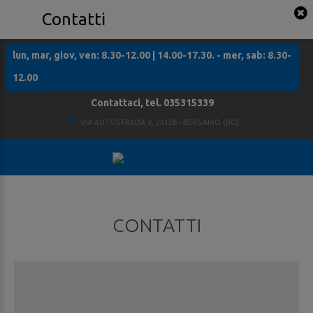
Contatti
lun, mar, giov, ven: 8.30-12.00 | 14.00-17.30. - mer, sab: 8.30-
12.00
Contattaci, tel. 035315339
VIA AUTOSTRADA 3, 24126 - BERGAMO (BG)
CONTATTI