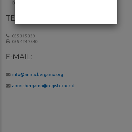
Bergamo 24126
TELEFONI:
035 315 339
035 424 7540
E-MAIL:
info@anmicbergamo.org
anmicbergamo@registerpec.it