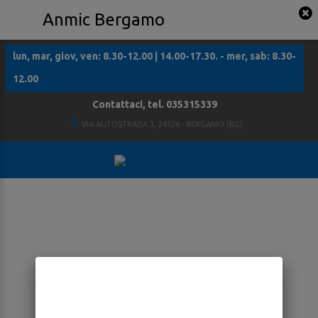
Anmic Bergamo
lun, mar, giov, ven: 8.30-12.00 | 14.00-17.30. - mer, sab: 8.30-
12.00
Contattaci, tel. 035315339
VIA AUTOSTRADA 3, 24126 - BERGAMO (BG)